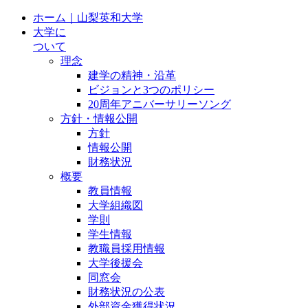
ホーム｜山梨英和大学
大学に
ついて
理念
建学の精神・沿革
ビジョンと3つのポリシー
20周年アニバーサリーソング
方針・情報公開
方針
情報公開
財務状況
概要
教員情報
大学組織図
学則
学生情報
教職員採用情報
大学後援会
同窓会
財務状況の公表
外部資金獲得状況