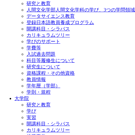
研究と教育
人間文化学部人間文化学科の学び、3つの学問領域
データサイエンス教育
登録日本語教員養成プログラム
開講科目・シラバス
カリキュラムツリー
学びのサポート
学費等
入試過去問題
科目等履修生について
研究生について
資格課程・その他資格
教員情報
学年暦（学部）
学則・規程
大学院
研究と教育
学び
実習
開講科目・シラバス
カリキュラムツリー