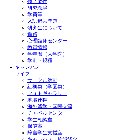
修了要件
研究環境
学費等
入試過去問題
研究生について
進路
心理臨床センター
教員情報
学年暦（大学院）
学則・規程
キャンパス
ライフ
サークル活動
紅楓祭（学園祭）
フォトギャラリー
地域連携
海外留学・国際交流
チャペルセンター
学生相談室
保健室
障害学生支援室
キャンパス・施設紹介