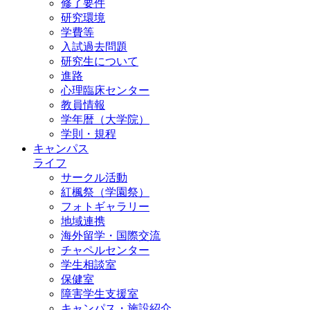
修了要件
研究環境
学費等
入試過去問題
研究生について
進路
心理臨床センター
教員情報
学年暦（大学院）
学則・規程
キャンパス
ライフ
サークル活動
紅楓祭（学園祭）
フォトギャラリー
地域連携
海外留学・国際交流
チャペルセンター
学生相談室
保健室
障害学生支援室
キャンパス・施設紹介