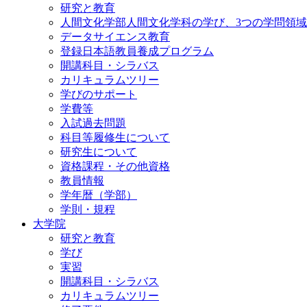
研究と教育
人間文化学部人間文化学科の学び、3つの学問領域
データサイエンス教育
登録日本語教員養成プログラム
開講科目・シラバス
カリキュラムツリー
学びのサポート
学費等
入試過去問題
科目等履修生について
研究生について
資格課程・その他資格
教員情報
学年暦（学部）
学則・規程
大学院
研究と教育
学び
実習
開講科目・シラバス
カリキュラムツリー