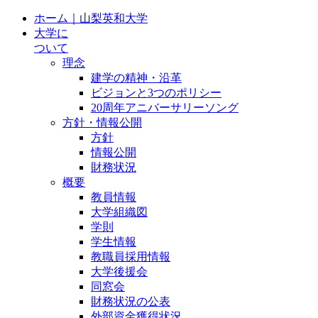
ホーム｜山梨英和大学
大学に
ついて
理念
建学の精神・沿革
ビジョンと3つのポリシー
20周年アニバーサリーソング
方針・情報公開
方針
情報公開
財務状況
概要
教員情報
大学組織図
学則
学生情報
教職員採用情報
大学後援会
同窓会
財務状況の公表
外部資金獲得状況