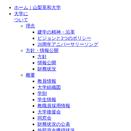
ホーム｜山梨英和大学
大学に
ついて
理念
建学の精神・沿革
ビジョンと3つのポリシー
20周年アニバーサリーソング
方針・情報公開
方針
情報公開
財務状況
概要
教員情報
大学組織図
学則
学生情報
教職員採用情報
大学後援会
同窓会
財務状況の公表
外部資金獲得状況