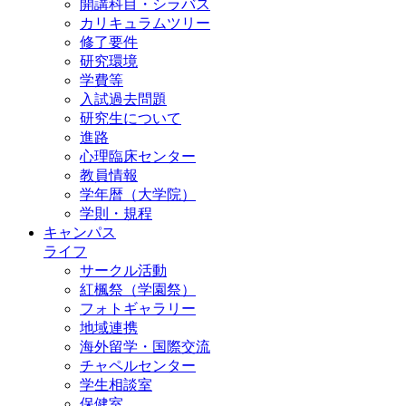
開講科目・シラバス
カリキュラムツリー
修了要件
研究環境
学費等
入試過去問題
研究生について
進路
心理臨床センター
教員情報
学年暦（大学院）
学則・規程
キャンパス
ライフ
サークル活動
紅楓祭（学園祭）
フォトギャラリー
地域連携
海外留学・国際交流
チャペルセンター
学生相談室
保健室