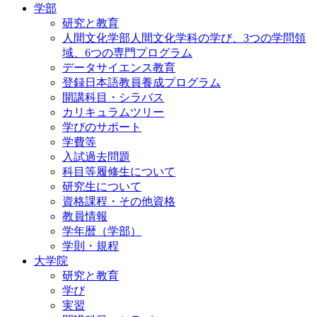
学部
研究と教育
人間文化学部人間文化学科の学び、3つの学問領
域、6つの専門プログラム
データサイエンス教育
登録日本語教員養成プログラム
開講科目・シラバス
カリキュラムツリー
学びのサポート
学費等
入試過去問題
科目等履修生について
研究生について
資格課程・その他資格
教員情報
学年暦（学部）
学則・規程
大学院
研究と教育
学び
実習