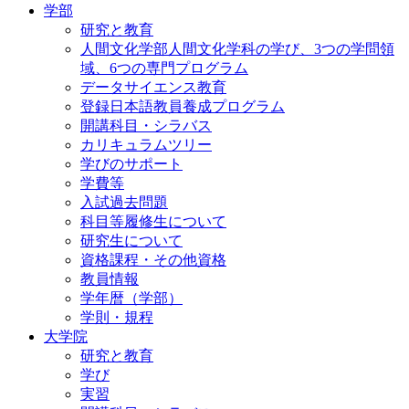
学部
研究と教育
人間文化学部人間文化学科の学び、3つの学問領
域、6つの専門プログラム
データサイエンス教育
登録日本語教員養成プログラム
開講科目・シラバス
カリキュラムツリー
学びのサポート
学費等
入試過去問題
科目等履修生について
研究生について
資格課程・その他資格
教員情報
学年暦（学部）
学則・規程
大学院
研究と教育
学び
実習