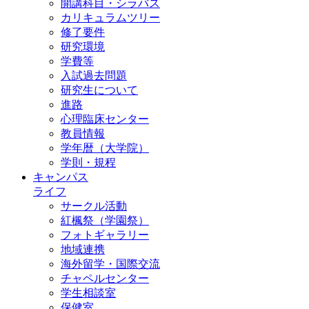
開講科目・シラバス
カリキュラムツリー
修了要件
研究環境
学費等
入試過去問題
研究生について
進路
心理臨床センター
教員情報
学年暦（大学院）
学則・規程
キャンパス
ライフ
サークル活動
紅楓祭（学園祭）
フォトギャラリー
地域連携
海外留学・国際交流
チャペルセンター
学生相談室
保健室