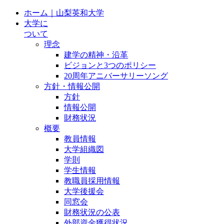
ホーム｜山梨英和大学
大学に
ついて
理念
建学の精神・沿革
ビジョンと3つのポリシー
20周年アニバーサリーソング
方針・情報公開
方針
情報公開
財務状況
概要
教員情報
大学組織図
学則
学生情報
教職員採用情報
大学後援会
同窓会
財務状況の公表
外部資金獲得状況