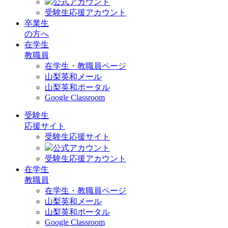
公式アカウント
受験生応援アカウント
卒業生
の方へ
在学生
教職員
在学生・教職員ページ
山梨英和メール
山梨英和ポータル
Google Classroom
受験生
応援サイト
受験生応援サイト
公式アカウント
受験生応援アカウント
在学生
教職員
在学生・教職員ページ
山梨英和メール
山梨英和ポータル
Google Classroom