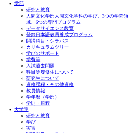
学部
研究と教育
人間文化学部人間文化学科の学び、3つの学問領
域、6つの専門プログラム
データサイエンス教育
登録日本語教員養成プログラム
開講科目・シラバス
カリキュラムツリー
学びのサポート
学費等
入試過去問題
科目等履修生について
研究生について
資格課程・その他資格
教員情報
学年暦（学部）
学則・規程
大学院
研究と教育
学び
実習