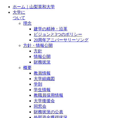
ホーム｜山梨英和大学
大学に
ついて
理念
建学の精神・沿革
ビジョンと3つのポリシー
20周年アニバーサリーソング
方針・情報公開
方針
情報公開
財務状況
概要
教員情報
大学組織図
学則
学生情報
教職員採用情報
大学後援会
同窓会
財務状況の公表
外部資金獲得状況