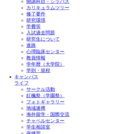
開講科目・シラバス
カリキュラムツリー
修了要件
研究環境
学費等
入試過去問題
研究生について
進路
心理臨床センター
教員情報
学年暦（大学院）
学則・規程
キャンパス
ライフ
サークル活動
紅楓祭（学園祭）
フォトギャラリー
地域連携
海外留学・国際交流
チャペルセンター
学生相談室
保健室