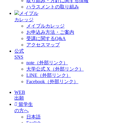
取り組み・方針に関する情報
ハラスメントの取り組み
メイプル
カレッジ
メイプルカレッジ
お申込み方法・ご案内
受講に関するQ&A
アクセスマップ
公式
SNS
note（外部リンク）
大学公式 X（外部リンク）
LINE（外部リンク）
Facebook（外部リンク）
WEB
出願
留学生
の方へ
日本語
English
受験生