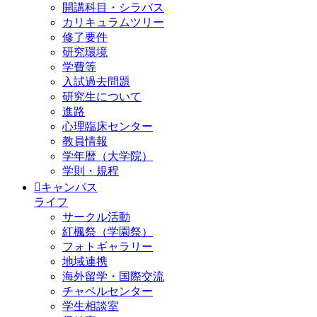
開講科目・シラバス
カリキュラムツリー
修了要件
研究環境
学費等
入試過去問題
研究生について
進路
心理臨床センター
教員情報
学年暦（大学院）
学則・規程
キャンパス
ライフ
サークル活動
紅楓祭（学園祭）
フォトギャラリー
地域連携
海外留学・国際交流
チャペルセンター
学生相談室