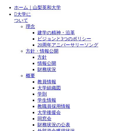
ホーム｜山梨英和大学
大学に
ついて
理念
建学の精神・沿革
ビジョンと3つのポリシー
20周年アニバーサリーソング
方針・情報公開
方針
情報公開
財務状況
概要
教員情報
大学組織図
学則
学生情報
教職員採用情報
大学後援会
同窓会
財務状況の公表
外部資金獲得状況