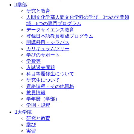
学部
研究と教育
人間文化学部人間文化学科の学び、3つの学問領
域、6つの専門プログラム
データサイエンス教育
登録日本語教員養成プログラム
開講科目・シラバス
カリキュラムツリー
学びのサポート
学費等
入試過去問題
科目等履修生について
研究生について
資格課程・その他資格
教員情報
学年暦（学部）
学則・規程
大学院
研究と教育
学び
実習