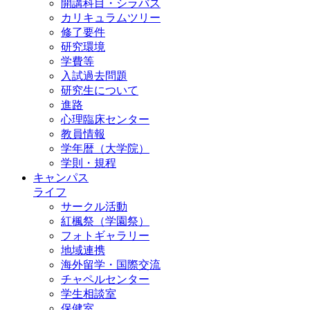
開講科目・シラバス
カリキュラムツリー
修了要件
研究環境
学費等
入試過去問題
研究生について
進路
心理臨床センター
教員情報
学年暦（大学院）
学則・規程
キャンパス
ライフ
サークル活動
紅楓祭（学園祭）
フォトギャラリー
地域連携
海外留学・国際交流
チャペルセンター
学生相談室
保健室