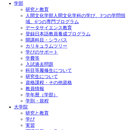
学部
研究と教育
人間文化学部人間文化学科の学び、3つの学問領
域、6つの専門プログラム
データサイエンス教育
登録日本語教員養成プログラム
開講科目・シラバス
カリキュラムツリー
学びのサポート
学費等
入試過去問題
科目等履修生について
研究生について
資格課程・その他資格
教員情報
学年暦（学部）
学則・規程
大学院
研究と教育
学び
実習