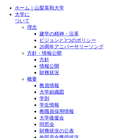
ホーム｜山梨英和大学
大学に
ついて
理念
建学の精神・沿革
ビジョンと3つのポリシー
20周年アニバーサリーソング
方針・情報公開
方針
情報公開
財務状況
概要
教員情報
大学組織図
学則
学生情報
教職員採用情報
大学後援会
同窓会
財務状況の公表
外部資金獲得状況