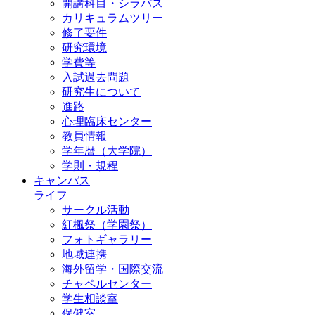
開講科目・シラバス
カリキュラムツリー
修了要件
研究環境
学費等
入試過去問題
研究生について
進路
心理臨床センター
教員情報
学年暦（大学院）
学則・規程
キャンパス
ライフ
サークル活動
紅楓祭（学園祭）
フォトギャラリー
地域連携
海外留学・国際交流
チャペルセンター
学生相談室
保健室