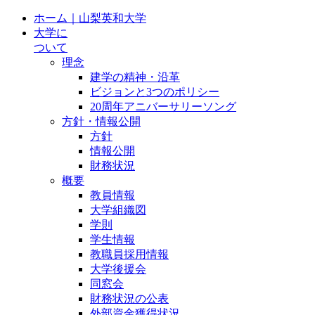
ホーム｜山梨英和大学
大学に
ついて
理念
建学の精神・沿革
ビジョンと3つのポリシー
20周年アニバーサリーソング
方針・情報公開
方針
情報公開
財務状況
概要
教員情報
大学組織図
学則
学生情報
教職員採用情報
大学後援会
同窓会
財務状況の公表
外部資金獲得状況