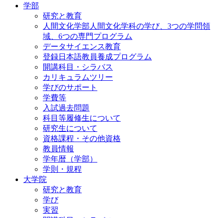
学部
研究と教育
人間文化学部人間文化学科の学び、3つの学問領
域、6つの専門プログラム
データサイエンス教育
登録日本語教員養成プログラム
開講科目・シラバス
カリキュラムツリー
学びのサポート
学費等
入試過去問題
科目等履修生について
研究生について
資格課程・その他資格
教員情報
学年暦（学部）
学則・規程
大学院
研究と教育
学び
実習