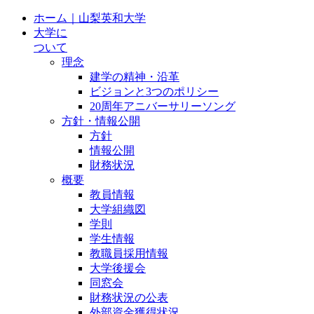
ホーム｜山梨英和大学
大学に
ついて
理念
建学の精神・沿革
ビジョンと3つのポリシー
20周年アニバーサリーソング
方針・情報公開
方針
情報公開
財務状況
概要
教員情報
大学組織図
学則
学生情報
教職員採用情報
大学後援会
同窓会
財務状況の公表
外部資金獲得状況