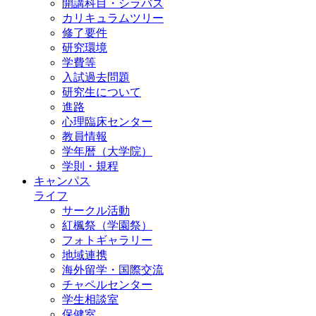
開講科目・シラバス
カリキュラムツリー
修了要件
研究環境
学費等
入試過去問題
研究生について
進路
心理臨床センター
教員情報
学年暦（大学院）
学則・規程
キャンパス
ライフ
サークル活動
紅楓祭（学園祭）
フォトギャラリー
地域連携
海外留学・国際交流
チャペルセンター
学生相談室
保健室