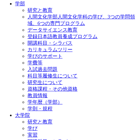
学部
研究と教育
人間文化学部人間文化学科の学び、3つの学問領
域、6つの専門プログラム
データサイエンス教育
登録日本語教員養成プログラム
開講科目・シラバス
カリキュラムツリー
学びのサポート
学費等
入試過去問題
科目等履修生について
研究生について
資格課程・その他資格
教員情報
学年暦（学部）
学則・規程
大学院
研究と教育
学び
実習