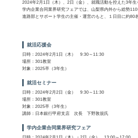
2024
年
2
月
1
日（木）、
2
日（金）、就職活動を控えた
3
年生
学内企業合同業界研究フェアでは、山梨県内外から総勢
110
進路部とサポート学生の主催・運営のもと、１日目に約
80
就活応援会
日時：2024年2月1日（木） 9:30～11:30
場所：301教室
対象：2025卒（3年生）
就活セミナー
日時：2024年2月2日（金） 9:30～11:30
場所：301教室
対象：2025卒（3年生）
講師：日本銀行甲府支店 次長 下野敦規氏
学内企業合同業界研究フェア
日時：2024年2月1日（木）・2日（金） 13:00～17:00