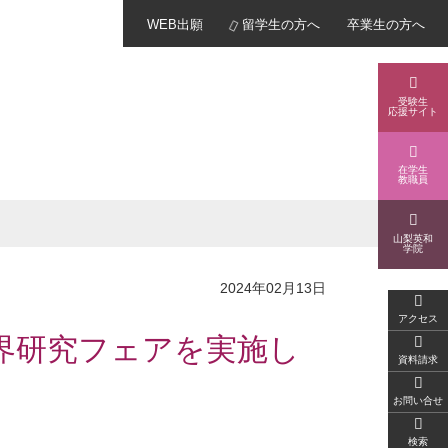
WEB
出願
留学生
の方へ
卒業生
の方へ
受験生
応援サイト
在学生
教職員
山梨英和
学院
2024年02月13日
アクセス
界研究フェアを実施し
資料請求
お問い合せ
検索