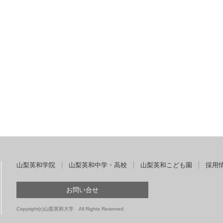
山梨英和学院
山梨英和中学・高校
山梨英和こども園
採用
お問い合せ
Copyright(c)山梨英和大学 All Rights Reserved.