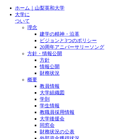
ホーム｜山梨英和大学
大学に
ついて
理念
建学の精神・沿革
ビジョンと3つのポリシー
20周年アニバーサリーソング
方針・情報公開
方針
情報公開
財務状況
概要
教員情報
大学組織図
学則
学生情報
教職員採用情報
大学後援会
同窓会
財務状況の公表
外部資金獲得状況