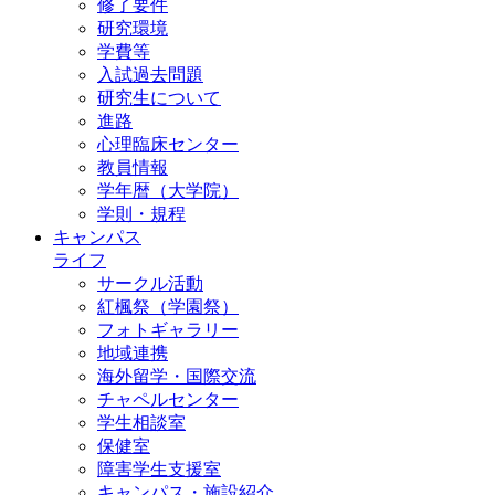
修了要件
研究環境
学費等
入試過去問題
研究生について
進路
心理臨床センター
教員情報
学年暦（大学院）
学則・規程
キャンパス
ライフ
サークル活動
紅楓祭（学園祭）
フォトギャラリー
地域連携
海外留学・国際交流
チャペルセンター
学生相談室
保健室
障害学生支援室
キャンパス・施設紹介