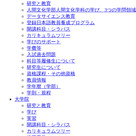
研究と教育
人間文化学部人間文化学科の学び、3つの学問領域
データサイエンス教育
登録日本語教員養成プログラム
開講科目・シラバス
カリキュラムツリー
学びのサポート
学費等
入試過去問題
科目等履修生について
研究生について
資格課程・その他資格
教員情報
学年暦（学部）
学則・規程
大学院
研究と教育
学び
実習
開講科目・シラバス
カリキュラムツリー