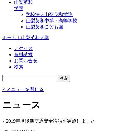
山梨英和
学院
学校法人山梨英和学院
山梨英和中学・高等学校
山梨英和こども園
ホーム｜山梨英和大学
アクセス
資料請求
お問い合せ
検索
× メニューを閉じる
ニュース
>
2019年度後期交通安全講話を実施しました