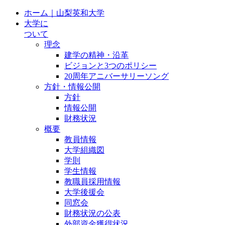
ホーム｜山梨英和大学
大学に
ついて
理念
建学の精神・沿革
ビジョンと3つのポリシー
20周年アニバーサリーソング
方針・情報公開
方針
情報公開
財務状況
概要
教員情報
大学組織図
学則
学生情報
教職員採用情報
大学後援会
同窓会
財務状況の公表
外部資金獲得状況