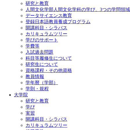
研究と教育
人間文化学部人間文化学科の学び、3つの学問領域
データサイエンス教育
登録日本語教員養成プログラム
開講科目・シラバス
カリキュラムツリー
学びのサポート
学費等
入試過去問題
科目等履修生について
研究生について
資格課程・その他資格
教員情報
学年暦（学部）
学則・規程
大学院
研究と教育
学び
実習
開講科目・シラバス
カリキュラムツリー