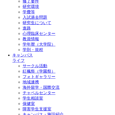
修了要件
研究環境
学費等
入試過去問題
研究生について
進路
心理臨床センター
教員情報
学年暦（大学院）
学則・規程
キャンパス
ライフ
サークル活動
紅楓祭（学園祭）
フォトギャラリー
地域連携
海外留学・国際交流
チャペルセンター
学生相談室
保健室
障害学生支援室
キャンパス・施設紹介