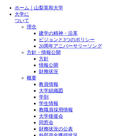
ホーム｜山梨英和大学
大学に
ついて
理念
建学の精神・沿革
ビジョンと3つのポリシー
20周年アニバーサリーソング
方針・情報公開
方針
情報公開
財務状況
概要
教員情報
大学組織図
学則
学生情報
教職員採用情報
大学後援会
同窓会
財務状況の公表
外部資金獲得状況