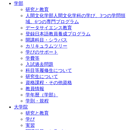
学部
研究と教育
人間文化学部人間文化学科の学び、3つの学問領
域、6つの専門プログラム
データサイエンス教育
登録日本語教員養成プログラム
開講科目・シラバス
カリキュラムツリー
学びのサポート
学費等
入試過去問題
科目等履修生について
研究生について
資格課程・その他資格
教員情報
学年暦（学部）
学則・規程
大学院
研究と教育
学び
実習