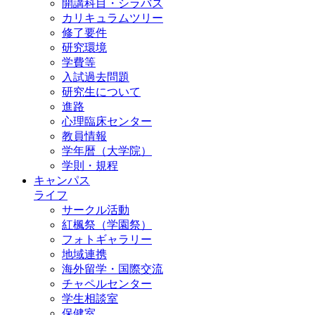
開講科目・シラバス
カリキュラムツリー
修了要件
研究環境
学費等
入試過去問題
研究生について
進路
心理臨床センター
教員情報
学年暦（大学院）
学則・規程
キャンパス
ライフ
サークル活動
紅楓祭（学園祭）
フォトギャラリー
地域連携
海外留学・国際交流
チャペルセンター
学生相談室
保健室