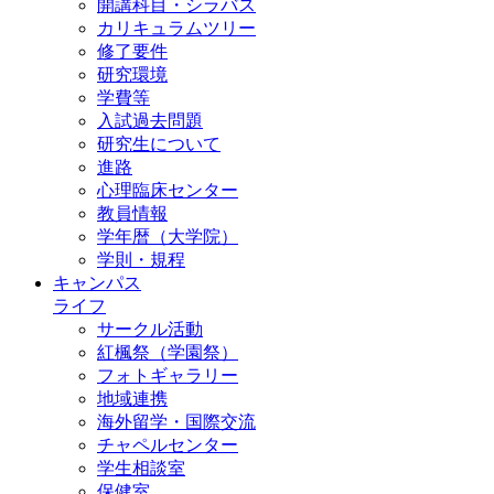
開講科目・シラバス
カリキュラムツリー
修了要件
研究環境
学費等
入試過去問題
研究生について
進路
心理臨床センター
教員情報
学年暦（大学院）
学則・規程
キャンパス
ライフ
サークル活動
紅楓祭（学園祭）
フォトギャラリー
地域連携
海外留学・国際交流
チャペルセンター
学生相談室
保健室