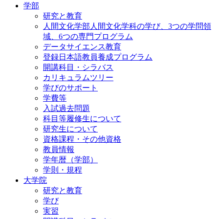
学部
研究と教育
人間文化学部人間文化学科の学び、3つの学問領
域、6つの専門プログラム
データサイエンス教育
登録日本語教員養成プログラム
開講科目・シラバス
カリキュラムツリー
学びのサポート
学費等
入試過去問題
科目等履修生について
研究生について
資格課程・その他資格
教員情報
学年暦（学部）
学則・規程
大学院
研究と教育
学び
実習