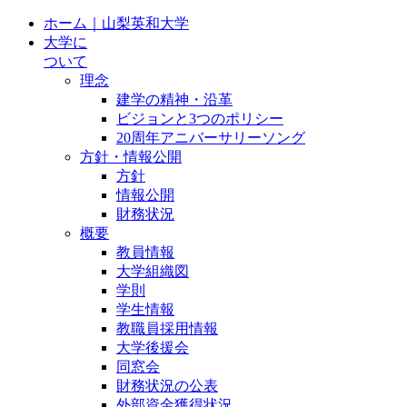
ホーム｜山梨英和大学
大学に
ついて
理念
建学の精神・沿革
ビジョンと3つのポリシー
20周年アニバーサリーソング
方針・情報公開
方針
情報公開
財務状況
概要
教員情報
大学組織図
学則
学生情報
教職員採用情報
大学後援会
同窓会
財務状況の公表
外部資金獲得状況