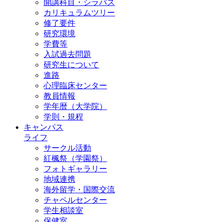
開講科目・シラバス
カリキュラムツリー
修了要件
研究環境
学費等
入試過去問題
研究生について
進路
心理臨床センター
教員情報
学年暦（大学院）
学則・規程
キャンパス
ライフ
サークル活動
紅楓祭（学園祭）
フォトギャラリー
地域連携
海外留学・国際交流
チャペルセンター
学生相談室
保健室