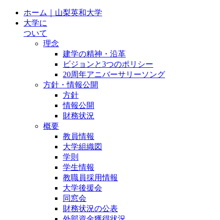
ホーム｜山梨英和大学
大学に
ついて
理念
建学の精神・沿革
ビジョンと3つのポリシー
20周年アニバーサリーソング
方針・情報公開
方針
情報公開
財務状況
概要
教員情報
大学組織図
学則
学生情報
教職員採用情報
大学後援会
同窓会
財務状況の公表
外部資金獲得状況